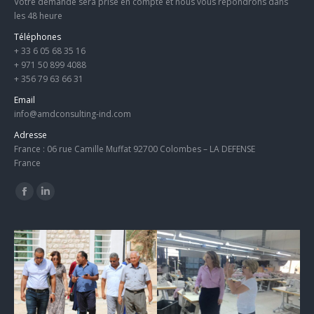
Votre demande sera prise en compte et nous vous répondrons dans
les 48 heure
Téléphones
+ 33 6 05 68 35 16
+ 971 50 899 4088
+ 356 79 63 66 31
Email
info@amdconsulting-ind.com
Adresse
France : 06 rue Camille Muffat 92700 Colombes – LA DEFENSE
France
Trouvez nous sur :
Facebook
LinkedIn
page
page
opens
opens
in
in
new
new
window
window