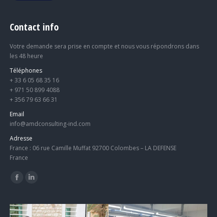
Contact info
Votre demande sera prise en compte et nous vous répondrons dans
les 48 heure
Téléphones
+ 33 6 05 68 35 16
+ 971 50 899 4088
+ 356 79 63 66 31
Email
info@amdconsulting-ind.com
Adresse
France : 06 rue Camille Muffat 92700 Colombes – LA DEFENSE
France
Trouvez nous sur :
Facebook
LinkedIn
page
page
opens
opens