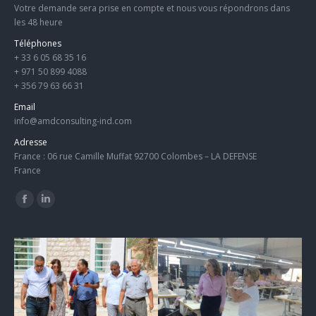
Votre demande sera prise en compte et nous vous répondrons dans
les 48 heure
Téléphones
+ 33 6 05 68 35 16
+ 971 50 899 4088
+ 356 79 63 66 31
Email
info@amdconsulting-ind.com
Adresse
France : 06 rue Camille Muffat 92700 Colombes – LA DEFENSE
France
Trouvez nous sur :
Facebook
LinkedIn
page
page
opens
opens
in
in
new
new
window
window