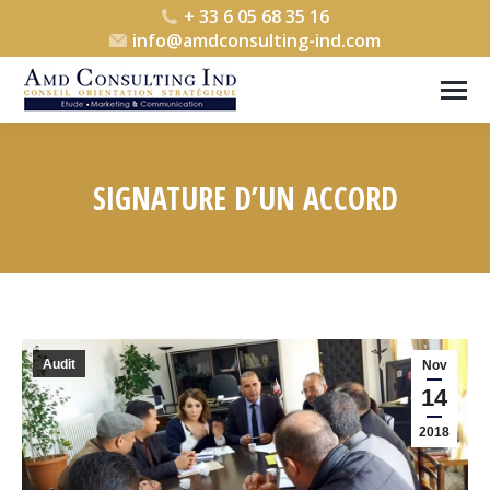
+ 33 6 05 68 35 16
info@amdconsulting-ind.com
SIGNATURE D’UN ACCORD
Vous êtes ici :
Audit
Nov
14
2018