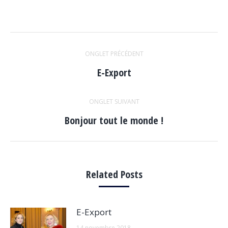
NAVIGATION
DE
ONGLET PRÉCÉDENT
COMMENTAIRE
Onglet
E-Export
précédent
ONGLET SUIVANT
Onglet
Bonjour tout le monde !
suivant
Related Posts
E-Export
14 novembre 2018