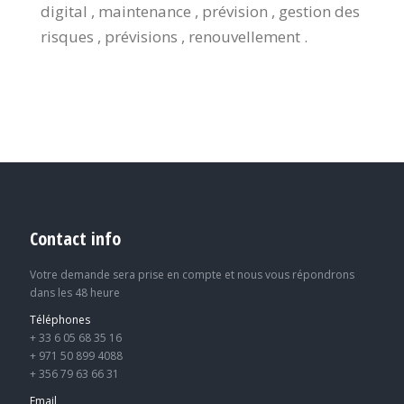
digital , maintenance , prévision , gestion des
risques , prévisions , renouvellement .
Contact info
Votre demande sera prise en compte et nous vous répondrons
dans les 48 heure
Téléphones
+ 33 6 05 68 35 16
+ 971 50 899 4088
+ 356 79 63 66 31
Email