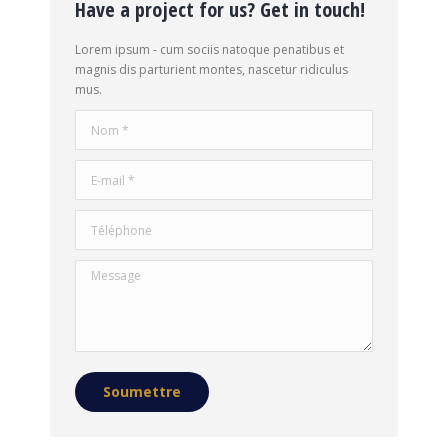
Have a project for us? Get in touch!
Lorem ipsum - cum sociis natoque penatibus et
magnis dis parturient montes, nascetur ridiculus
mus.
Nom *
E-mail *
Téléphone
Message
Soumettre